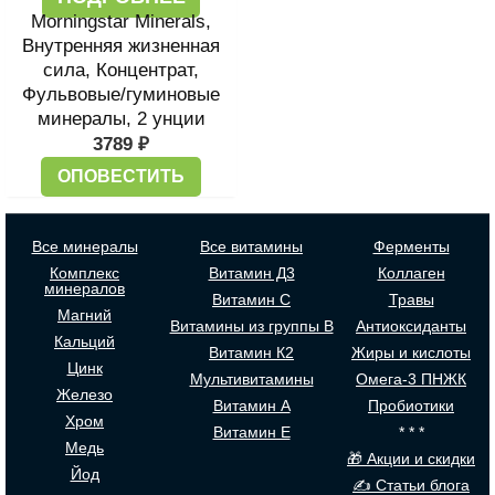
Morningstar Minerals,
Внутренняя жизненная
сила, Концентрат,
Фульвовые/гуминовые
минералы, 2 унции
3789
₽
ОПОВЕСТИТЬ
Все минералы
Все витамины
Ферменты
Комплекс
Витамин Д3
Коллаген
минералов
Витамин С
Травы
Магний
Витамины из группы В
Антиоксиданты
Кальций
Витамин К2
Жиры и кислоты
Цинк
Мультивитамины
Омега-3 ПНЖК
Железо
Витамин А
Пробиотики
Хром
Витамин Е
* * *
Медь
🎁 Акции и скидки
Йод
✍ Статьи блога