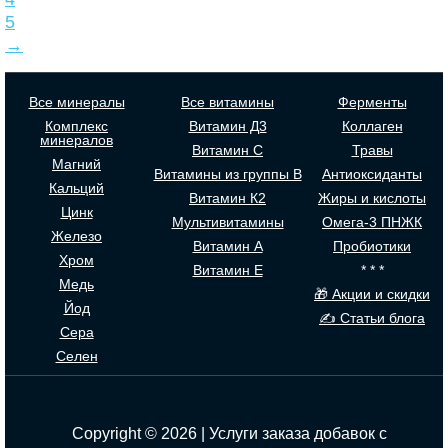
5
→
Все минералы
Все витамины
Ферменты
Комплекс
Витамин Д3
Коллаген
минералов
Витамин С
Травы
Магний
Витамины из группы В
Антиоксиданты
Кальций
Витамин К2
Жиры и кислоты
Цинк
Мультивитамины
Омега-3 ПНЖК
Железо
Витамин А
Пробиотики
Хром
Витамин Е
* * *
Медь
🎁 Акции и скидки
Йод
✍ Статьи блога
Сера
Селен
Copyright © 2026 | Услуги заказа добавок с