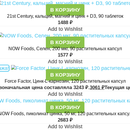
В КОРЗИНУ
21st Century, кальций, магний и цинк + D3, 90 таблеток
1488
₽
Add to Wishlist
В КОРЗИНУ
NOW Foods, Селен, 200 мкг, 90 растительных капсул
1577
₽
Add to Wishlist
ажа!
В КОРЗИНУ
Force Factor, Цинк-L-карнозин, 120 растительных капсул
воначальная цена составляла 3243 ₽.
3061
₽
Текущая це
Add to Wishlist
В КОРЗИНУ
NOW Foods, пиколинат цинка, 50 мг, 120 растительных капсу
2683
₽
Add to Wishlist