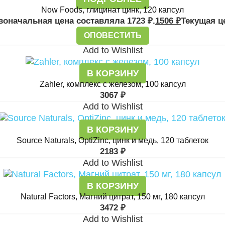
Now Foods, глицинат цинк, 120 капсул
воначальная цена составляла 1723 ₽.
1506
₽
Текущая це
ОПОВЕСТИТЬ
Add to Wishlist
В КОРЗИНУ
Zahler, комплекс с железом, 100 капсул
3067
₽
Add to Wishlist
В КОРЗИНУ
Source Naturals, OptiZinc, цинк и медь, 120 таблеток
2183
₽
Add to Wishlist
В КОРЗИНУ
Natural Factors, Магний цитрат, 150 мг, 180 капсул
3472
₽
Add to Wishlist