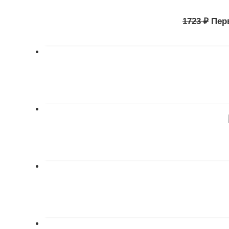
1723
₽
Пер