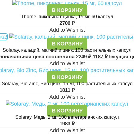
В КОРЗИНУ
Thorne, пиколинат цинка, 15 мг, 60 капсул
2706
₽
Add to Wishlist
жа!
В КОРЗИНУ
Solaray, кальций, магний и цинк, 100 растительных капсул
воначальная цена составляла 2249 ₽.
1187
₽
Текущая це
Add to Wishlist
В КОРЗИНУ
Solaray, Bio Zinc, Био цинк, 15 мг, 100 растительных капсул
1811
₽
Add to Wishlist
В КОРЗИНУ
Solaray, Медь, 2 мг, 100 вегетарианских капсул
1983
₽
Add to Wishlist