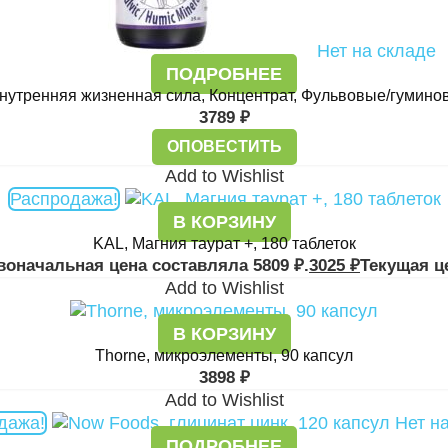
Нет на складе
ПОДРОБНЕЕ
 Внутренняя жизненная сила, Концентрат, Фульвовые/гумин
3789
₽
ОПОВЕСТИТЬ
Add to Wishlist
Распродажа!
В КОРЗИНУ
KAL, Магния таурат +, 180 таблеток
воначальная цена составляла 5809 ₽.
3025
₽
Текущая це
Add to Wishlist
В КОРЗИНУ
Thorne, микроэлементы, 90 капсул
3898
₽
Add to Wishlist
дажа!
Нет н
ПОДРОБНЕЕ