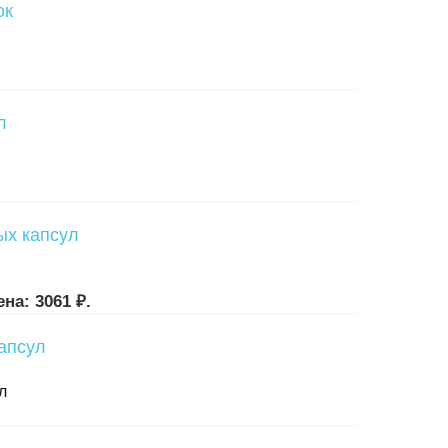
на: 3061 ₽.
л