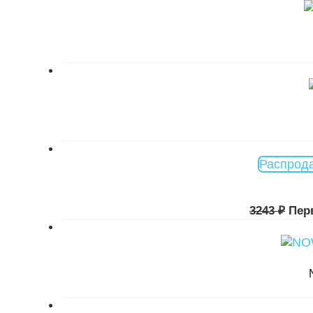
Распрод
3243
₽
Пер