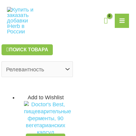
Перейти
MAI
к
содержимому
ME
ПОИСК ТОВАРА
Add to Wishlist