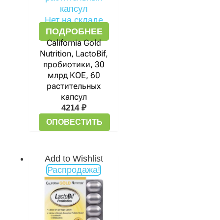
Нет на складе
ПОДРОБНЕЕ
California Gold
Nutrition, LactoBif,
пробиотики, 30
млрд КОЕ, 60
растительных
капсул
4214
₽
ОПОВЕСТИТЬ
Add to Wishlist
Первоначальная
Текущая
Распродажа!
цена
цена:
составляла
1427 ₽.
2201 ₽.