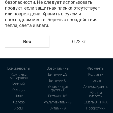
безопасности. Не следует использовать
продукт, если защитная пленка отсутствует
или повреждена. Хранить в сухом и
прохладном месте. Беречь от воздействия
тепла, света и влаги.
Вес
0,22 кг
Все минералы
Все витамины
Ферменты
Комплекс
Витамин Д3
Коллаген
минералов
Витамин С
Травы
Магний
Витамины из
Антиоксиданты
Кальций
группы В
Жиры и
Цинк
Витамин К2
кислоты
Железо
Мультивитамины
Омега-3 ПНЖК
Хром
Витамин А
Пробиотики