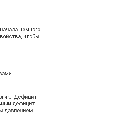
Сначала немного
свойства, чтобы
вами.
ргию. Дефицит
льный дефицит
м давлением.