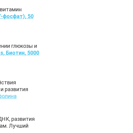
 витамин
′-фосфат), 50
ении глюкозы и
s, Биотин, 5000
йствия
 и развития
афолина
ДНК, развития
вам. Лучший