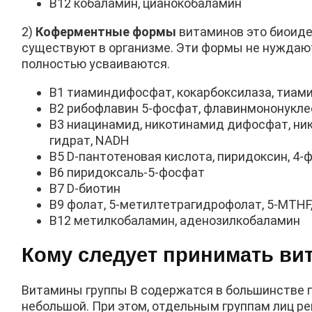
В12 кобаламин, цианокобаламин
2)
Коферментные формы
витаминов это биоиде
существуют в организме. Эти формы не нуждаю
полностью усваиваются.
B1 тиаминдифосфат, кокарбоксилаза, тиам
B2 рибофлавин 5-фосфат, флавинмононукл
B3 ниацинамид, никотинамид дифосфат, ни
гидрат, NADH
B5 D-пантотеновая кислота, пиридоксин, 4
B6 пиридоксаль-5-фосфат
B7 D-биотин
B9 фолат, 5-метилтетрагидрофолат, 5-MTHF
B12 метилкобаламин, аденозилкобаламин
Кому следует принимать ви
Витамины группы В содержатся в большинстве п
небольшой. При этом, отдельным группам лиц р