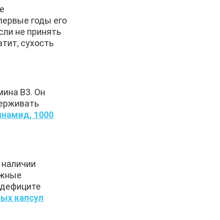
е
первые годы его
сли не принять
тит, сухость
ина В3. Он
держивать
цинамид, 1000
 наличии
ожные
 дефиците
ных капсул