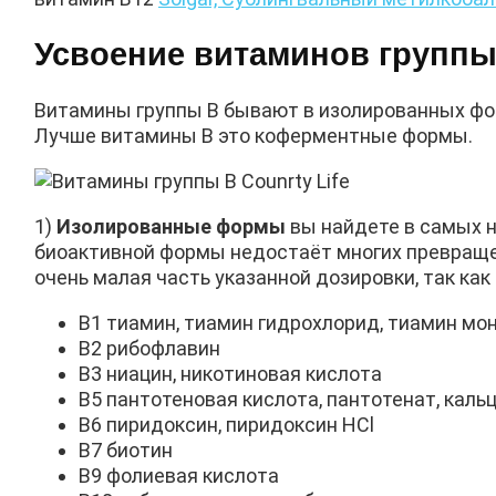
Усвоение витаминов группы
Витамины группы В бывают в изолированных фор
Лучше витамины В это коферментные формы.
1)
Изолированные формы
вы найдете в самых не
биоактивной формы недостаёт многих превращен
очень малая часть указанной дозировки, так как
В1 тиамин, тиамин гидрохлорид, тиамин мо
В2 рибофлавин
В3 ниацин, никотиновая кислота
В5 пантотеновая кислота, пантотенат, каль
В6 пиридоксин, пиридоксин HCl
В7 биотин
В9 фолиевая кислота