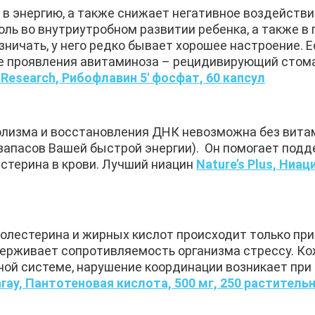
в энергию, а также снижает негативное воздействи
оль во внутриутробном развитии ребенка, а также в 
ничать, у него редко бывает хорошее настроение. Е
ые проявления авитаминоза – рецидивирующий стома
 Research, Рибофлавин 5′ фосфат, 60 капсул
олизма и восстановления ДНК невозможна без витам
запасов Вашей быстрой энергии). Он помогает под
стерина в крови. Лучший ниацин
Nature’s Plus, Ниа
олестерина и жирных кислот происходит только при
держивает сопротивляемость организма стрессу. К
ной системе, нарушение координации возникает при
aray, Пантотеновая кислота, 500 мг, 250 раститель