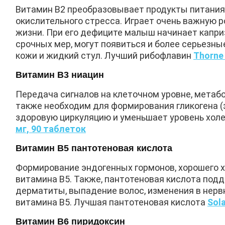
Витамин В2 преобразовывает продукты питания 
окислительного стресса. Играет очень важную р
жизни. При его дефиците малыш начинает каприз
срочных мер, могут появиться и более серьезн
кожи и жидкий стул. Лучший рибофлавин
Thorne
Витамин В3 ниацин
Передача сигналов на клеточном уровне, метаб
также необходим для формирования гликогена (
здоровую циркуляцию и уменьшает уровень холе
мг, 90 таблеток
Витамин В5 пантотеновая кислота
Формирование эндогенных гормонов, хорошего х
витамина В5. Также, пантотеновая кислота под
дерматиты, выпадение волос, изменения в нерв
витамина В5. Лучшая пантотеновая кислота
Sol
Витамин В6 пиридоксин