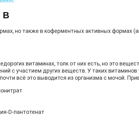
 В
мах, но также в коферментных активных формах (а
дорогих витаминах, толк от них есть, но это вещес
ий с участием других веществ. У таких витаминов
 почти всё это выводится из организма с мочой. При
нонитрат
ция-D-пантотенат