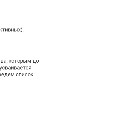
ктивных).
тва, которым до
 усваивается
ведем список.