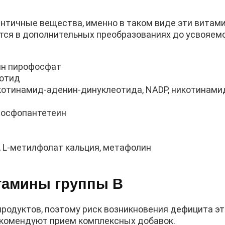
нтичные вещества, именно в таком виде эти витам
тся в дополнительных преобразованиях до усвояем
ин пирофосфат
еотид
котинамид-аденин-динуклеотида, NADP, никотинам
-фосфопантетеин
, L-метилфолат кальция, метафолин
тамины группы B
родуктов, поэтому риск возникновения дефицита э
екомендуют прием комплексных добавок.