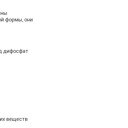
ины
ой формы, они
ид дифосфат
тих веществ