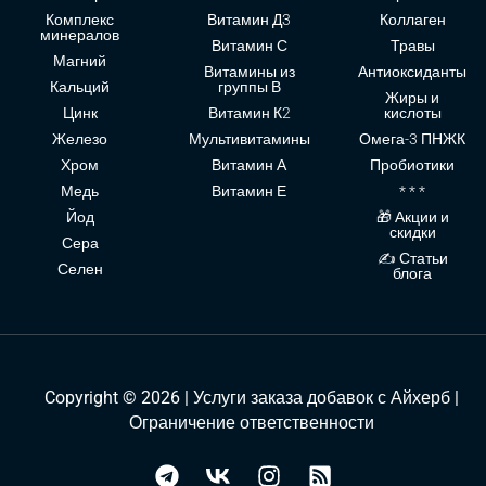
Комплекс
Витамин Д3
Коллаген
минералов
Витамин С
Травы
Магний
Витамины из
Антиоксиданты
Кальций
группы В
Жиры и
Цинк
Витамин К2
кислоты
Железо
Мультивитамины
Омега-3 ПНЖК
Хром
Витамин А
Пробиотики
Медь
Витамин Е
* * *
Йод
🎁 Акции и
скидки
Сера
✍ Статьи
Селен
блога
Copyright © 2026 | Услуги заказа добавок с Айхерб |
Ограничение ответственности