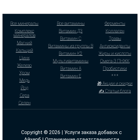
Все минералы
Все витамины
Ферменты
Комплекс
Витамин Д3
Коллаген
минералов
Витамин С
Травы
Магний
Витамины из группы В
Антиоксиданты
Кальций
Витамин К2
Жиры и кислоты
Цинк
Мультивитамины
Омега-3 ПНЖК
Железо
Витамин А
Пробиотики
Хром
Витамин Е
* * *
Медь
🎁 Акции и скидки
Йод
✍ Статьи блога
Сера
Селен
Copyright © 2026 | Услуги заказа добавок с
Айхерб |
Ограничение ответственности