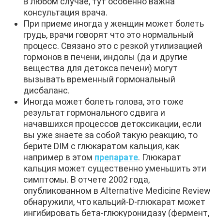
В любом случае, тут особенно важна
консультация врача.
При приеме иногда у женщин может болеть
грудь, врачи говорят что это нормальный
процесс. Связано это с резкой утилизацией
гормонов в печени, индолы (да и другие
вещества для детокса печени) могут
вызывать временный гормональный
дисбаланс.
Иногда может болеть голова, это тоже
результат гормонального сдвига и
начавшихся процессов детоксикации, если
вы уже знаете за собой такую реакцию, то
берите DIM с глюкаратом кальция, как
например в этом
препарате
. Глюкарат
кальция может существенно уменьшить эти
симптомы. В отчете 2002 года,
опубликованном в Alternative Medicine Review
обнаружили, что кальций-D-глюкарат может
ингибировать бета-глюкуронидазу (фермент,