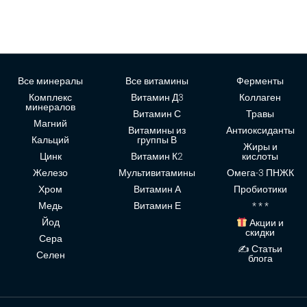
Все минералы
Все витамины
Ферменты
Комплекс
Витамин Д3
Коллаген
минералов
Витамин С
Травы
Магний
Витамины из
Антиоксиданты
Кальций
группы В
Жиры и
Цинк
Витамин К2
кислоты
Железо
Мультивитамины
Омега-3 ПНЖК
Хром
Витамин А
Пробиотики
Медь
Витамин Е
* * *
Йод
Акции и
скидки
Сера
✍ Статьи
Селен
блога