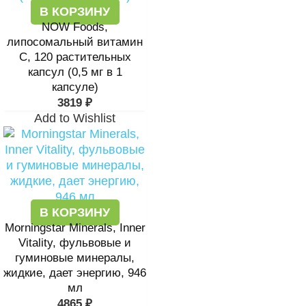
В КОРЗИНУ
NOW Foods,
липосомальный витамин
C, 120 растительных
капсул (0,5 мг в 1
капсуле)
3819
₽
Add to Wishlist
В КОРЗИНУ
Morningstar Minerals, Inner
Vitality, фульвовые и
гуминовые минералы,
жидкие, дает энергию, 946
мл
4865
₽