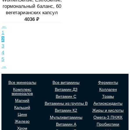
гормональный баланс, 60
вегетарианских капсул
4036
₽
←
1
2
3
4
5
→
Все минералы
Все витамины
Ферменты
Комплекс
Витамин Д3
Коллаген
минералов
Витамин С
Травы
Магний
Витамины из группы В
Антиоксиданты
Кальций
Витамин К2
Жиры и кислоты
Цинк
Мультивитамины
Омега-3 ПНЖК
Железо
Витамин А
Пробиотики
Хром