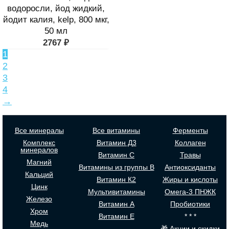
водоросли, йод жидкий,
йодит калия, kelp, 800 мкг,
50 мл
2767
₽
1
2
3
4
→
Все минералы
Все витамины
Ферменты
Комплекс
Витамин Д3
Коллаген
минералов
Витамин С
Травы
Магний
Витамины из группы В
Антиоксиданты
Кальций
Витамин К2
Жиры и кислоты
Цинк
Мультивитамины
Омега-3 ПНЖК
Железо
Витамин А
Пробиотики
Хром
Витамин Е
* * *
Медь
🎁 Акции и скидки