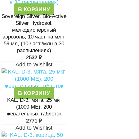
В КОРЗИНУ
Sovereign Silver, Bio-Active
Silver Hydrosol,
мелкодисперсный
аэрозоль, 10 част на млн,
59 мл, (10 част./млн в 30
распылениях)
2532
₽
Add to Wishlist
В КОРЗИНУ
KAL, D-3, мята, 25 мкг
(1000 МЕ), 200
жевательных таблеток
2771
₽
Add to Wishlist