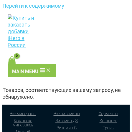
Перейти к содержимому
MAIN MENU
Товаров, соответствующих вашему запросу, не
обнаружено.
Все минералы
Все витамины
Ферменты
Комплекс
Витамин Д3
Коллаген
минералов
Витамин С
Травы