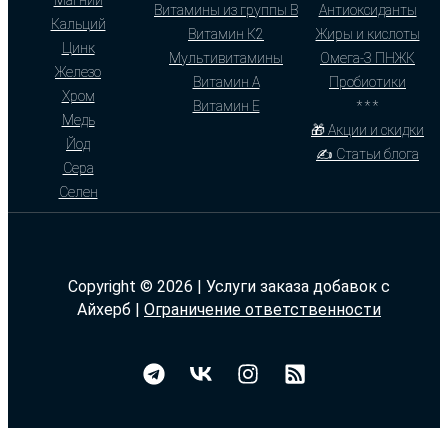
Магний
Витамины из группы В
Антиоксиданты
Кальций
Витамин К2
Жиры и кислоты
Цинк
Мультивитамины
Омега-3 ПНЖК
Железо
Витамин А
Пробиотики
Хром
Витамин Е
* * *
Медь
🎁 Акции и скидки
Йод
✍ Статьи блога
Сера
Селен
Copyright © 2026 | Услуги заказа добавок с
Айхерб |
Ограничение ответственности