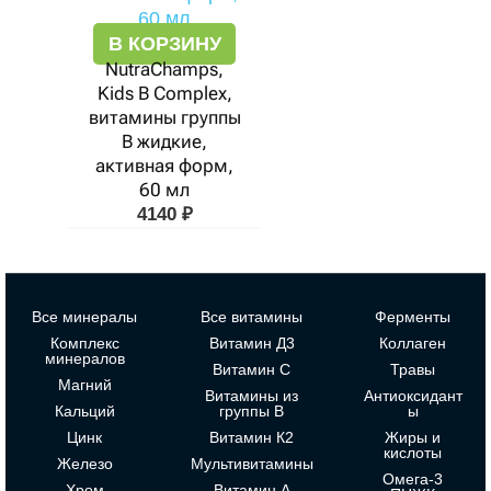
В КОРЗИНУ
NutraChamps,
Kids B Complex,
витамины группы
В жидкие,
активная форм,
60 мл
4140
₽
Все минералы
Все витамины
Ферменты
Комплекс
Витамин Д3
Коллаген
минералов
Витамин С
Травы
Магний
Витамины из
Антиоксидант
Кальций
группы В
ы
Цинк
Витамин К2
Жиры и
кислоты
Железо
Мультивитамины
Омега-3
Хром
Витамин А