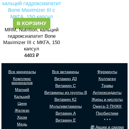
В КОРЗИНУ
MRM, Nutrition, кальций
гидроксиапатит Bone
Maximizer III с МКГА, 150
капсул
4403
₽
Все минералы
Все витамины
Ферменты
Комплекс
Витамин Д3
Коллаген
минералов
Витамин С
Травы
Магний
Витамины из группы В
Антиоксиданты
Кальций
Витамин К2
Жиры и кислоты
Цинк
Мультивитамины
Омега-3 ПНЖК
Железо
Витамин А
Пробиотики
Хром
Витамин Е
* * *
Медь
🎁 Акции и скидки