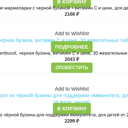
В КОРЗИНУ
 мармеладки с черной бузиной + витамин C и цинк, для де
2166
₽
Add to Wishlist
ПОДРОБНЕЕ
ambucol, черная бузина, витамин C и цинк, 30 жевательных
2043
₽
ОПОВЕСТИТЬ
Add to Wishlist
В КОРЗИНУ
 чёрной бузины для поддержки иммунитета, для детей от 2 л
2299
₽