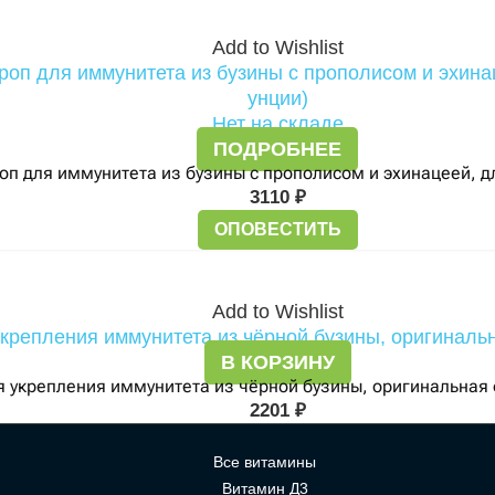
Add to Wishlist
Нет на складе
ПОДРОБНЕЕ
роп для иммунитета из бузины с прополисом и эхинацеей, для
3110
₽
ОПОВЕСТИТЬ
Add to Wishlist
В КОРЗИНУ
я укрепления иммунитета из чёрной бузины, оригинальная 
2201
₽
Все витамины
Витамин Д3