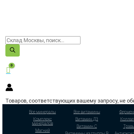
Товаров, соответствующих вашему запросу, не об
Все минералы
Все витамины
Фермен
Комплекс
Витамин Д3
Коллаг
минералов
Витамин С
Трав
Магний
Витамины из группы В
Антиокси