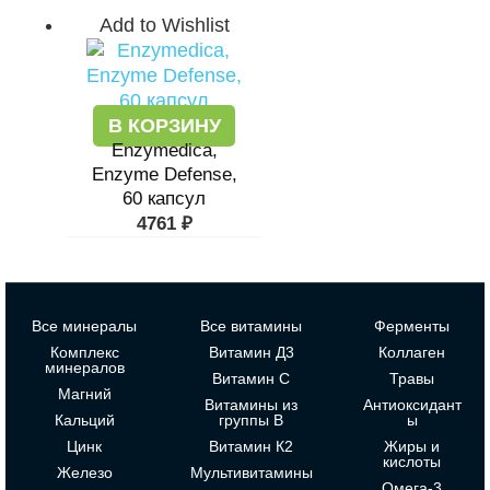
Add to Wishlist
В КОРЗИНУ
Enzymedica,
Enzyme Defense,
60 капсул
4761
₽
Все минералы
Все витамины
Ферменты
Комплекс
Витамин Д3
Коллаген
минералов
Витамин С
Травы
Магний
Витамины из
Антиоксидант
Кальций
группы В
ы
Цинк
Витамин К2
Жиры и
кислоты
Железо
Мультивитамины
Омега-3