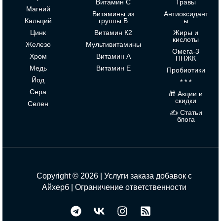
Витамин С
Травы
Магний
Витамины из
Антиоксидант
Кальций
группы В
ы
Цинк
Витамин К2
Жиры и
кислоты
Железо
Мультивитамины
Омега-3
Хром
Витамин А
ПНЖК
Медь
Витамин Е
Пробиотики
Йод
* * *
Сера
🎁 Акции и
скидки
Селен
✍ Статьи
блога
Copyright © 2026 | Услуги заказа добавок с
Айхерб |
Ограничение ответственности