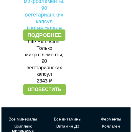
Нет на складе
ПОДРОБНЕЕ
Life Extension,
Только
микроэлементы,
90
вегетарианских
капсул
2343
₽
ОПОВЕСТИТЬ
Все минералы
Все витамины
Ферменты
Комплекс
Витамин Д3
Коллаген
минералов