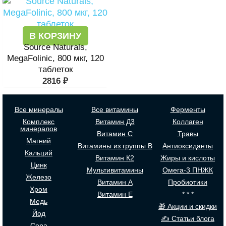
В КОРЗИНУ
Source Naturals,
MegaFolinic, 800 мкг, 120
таблеток
2816
₽
Все минералы
Все витамины
Ферменты
Комплекс
Витамин Д3
Коллаген
минералов
Витамин С
Травы
Магний
Витамины из группы В
Антиоксиданты
Кальций
Витамин К2
Жиры и кислоты
Цинк
Мультивитамины
Омега-3 ПНЖК
Железо
Витамин А
Пробиотики
Хром
Витамин Е
* * *
Медь
🎁 Акции и скидки
Йод
✍ Статьи блога
Сера