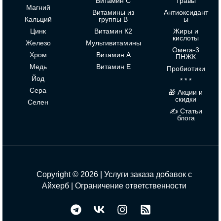
Витамин С
Травы
Магний
Витамины из
Антиоксидант
Кальций
группы В
ы
Цинк
Витамин К2
Жиры и
кислоты
Железо
Мультивитамины
Омега-3
Хром
Витамин А
ПНЖК
Медь
Витамин Е
Пробиотики
Йод
* * *
Сера
🎁 Акции и
скидки
Селен
✍ Статьи
блога
Copyright © 2026 | Услуги заказа добавок с
Айхерб |
Ограничение ответственности