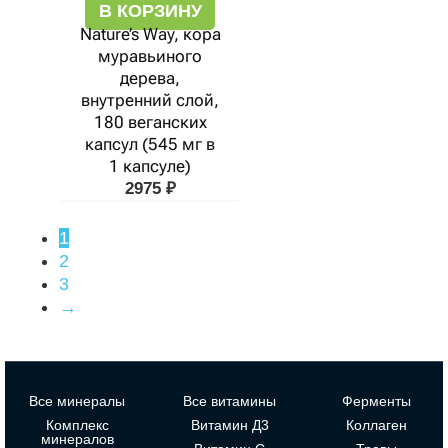
В КОРЗИНУ
Nature’s Way, кора
муравьиного
дерева,
внутренний слой,
180 веганских
капсул (545 мг в
1 капсуле)
2975
₽
1
2
3
→
Все минералы
Все витамины
Ферменты
Комплекс
Витамин Д3
Коллаген
минералов