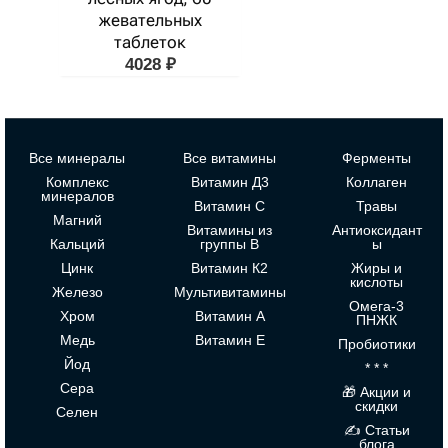
жевательных
таблеток
4028
₽
Все минералы
Все витамины
Ферменты
Комплекс
Витамин Д3
Коллаген
минералов
Витамин С
Травы
Магний
Витамины из
Антиоксидант
Кальций
группы В
ы
Цинк
Витамин К2
Жиры и
кислоты
Железо
Мультивитамины
Омега-3
Хром
Витамин А
ПНЖК
Медь
Витамин Е
Пробиотики
Йод
* * *
Сера
🎁 Акции и
скидки
Селен
✍ Статьи
блога