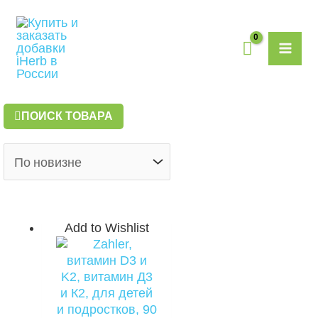
Перейти
MAI
к
содержимому
ME
ПОИСК ТОВАРА
Add to Wishlist