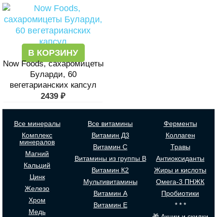
В КОРЗИНУ
Now Foods, сахаромицеты
Буларди, 60
вегетарианских капсул
2439
₽
Все минералы
Все витамины
Ферменты
Комплекс
Витамин Д3
Коллаген
минералов
Витамин С
Травы
Магний
Витамины из группы В
Антиоксиданты
Кальций
Витамин К2
Жиры и кислоты
Цинк
Мультивитамины
Омега-3 ПНЖК
Железо
Витамин А
Пробиотики
Хром
Витамин Е
* * *
Медь
🎁 Акции и скидки