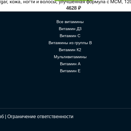
lgar, кожа, ногти и волосы, улучшенная формула с МСМ, 12
4628
₽
Все витамины
Витамин Д3
Витамин С
Витамины из группы В
Витамин К2
Мультивитамины
Витамин А
Витамин Е
рб |
Ограничение ответственности