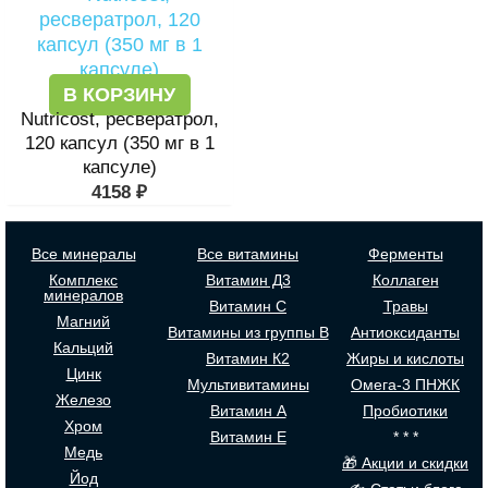
В КОРЗИНУ
Nutricost, ресвератрол,
120 капсул (350 мг в 1
капсуле)
4158
₽
Все минералы
Все витамины
Ферменты
Комплекс
Витамин Д3
Коллаген
минералов
Витамин С
Травы
Магний
Витамины из группы В
Антиоксиданты
Кальций
Витамин К2
Жиры и кислоты
Цинк
Мультивитамины
Омега-3 ПНЖК
Железо
Витамин А
Пробиотики
Хром
Витамин Е
* * *
Медь
🎁 Акции и скидки
Йод