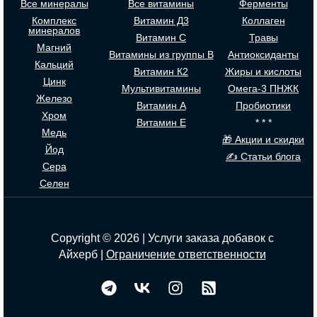
Все минералы
Все витамины
Ферменты
Комплекс
Витамин Д3
Коллаген
минералов
Витамин С
Травы
Магний
Витамины из группы В
Антиоксиданты
Кальций
Витамин К2
Жиры и кислоты
Цинк
Мультивитамины
Омега-3 ПНЖК
Железо
Витамин А
Пробиотики
Хром
Витамин Е
* * *
Медь
🎁 Акции и скидки
Йод
✍ Статьи блога
Сера
Селен
Copyright © 2026 | Услуги заказа добавок с
Айхерб |
Ограничение ответственности