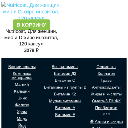
В КОРЗИНУ
Nutricost, Для женщин,
мио и D-хиро инозитол,
120 капсул
3079
₽
Все минералы
Все витамины
Ферменты
Комплекс
Витамин Д3
Коллаген
минералов
Витамин С
Травы
Магний
Витамины из группы В
Антиоксиданты
Кальций
Витамин К2
Жиры и кислоты
Цинк
Мультивитамины
Омега-3 ПНЖК
Железо
Витамин А
Пробиотики
Хром
Витамин Е
* * *
Медь
🎁 Акции и скидки
Йод