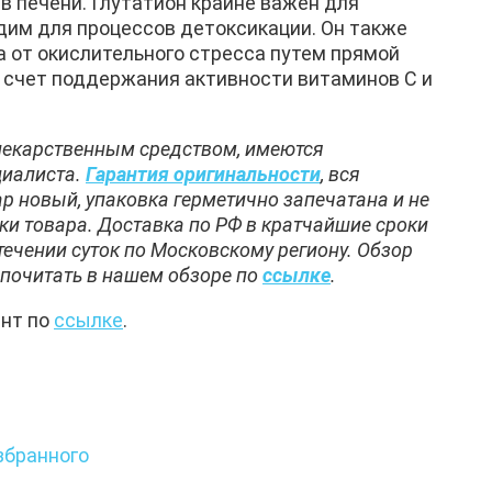
в печени. Глутатион крайне важен для
им для процессов детоксикации. Он также
 от окислительного стресса путем прямой
а счет поддержания активности витаминов С и
 лекарственным средством, имеются
циалиста.
Гарантия оригинальности
, вся
ар новый, упаковка герметично запечатана и не
ки товара. Доставка по РФ в кратчайшие сроки
течении суток по Московскому региону. Обзор
почитать в нашем обзоре по
ссылке
.
ент по
ссылке
.
збранного