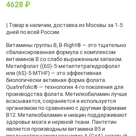
4628
₽
| Товар в наличии, доставка из Москвы за 1-5
дней по всей России
Витамины группы В, B-Right® — это тщательно
сбалансированная формула с комплексом
витаминов B со слабо выраженным запахом.
Метилфолат ((6S)-5-метилтетрагидрофолат
или (6S)-5-MTHF) — это эффективная
биологически активная форма фолата.
Quatrefolic® — технология 4-го поколения для
производства фолата. Метилкобаламин лучше
всасывается, сохраняется и используется
организмом по сравнению с другими формами
B12. Метилкобаламин и ниацин поддерживают
здоровье мозга и нервной ткани. Пантетин
является производным витамина B5 и
предшественником коэнзима A (CoA), который