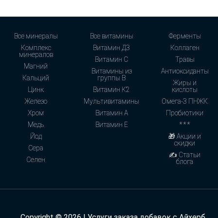
Все минералы
Все витамины
Ферменты
Комплекс
Витамин Д3
Коллаген
минералов
Витамин С
Травы
Магний
Витамины из
Антиоксиданты
Кальций
группы В
Жиры и
Цинк
Витамин К2
кислоты
Железо
Мультивитамины
Омега-3 ПНЖК
Хром
Витамин А
Пробиотики
Медь
Витамин Е
* * *
Йод
🎁 Акции и
скидки
Сера
✍ Статьи
Селен
блога
Copyright © 2026 | Услуги заказа добавок с Айхерб