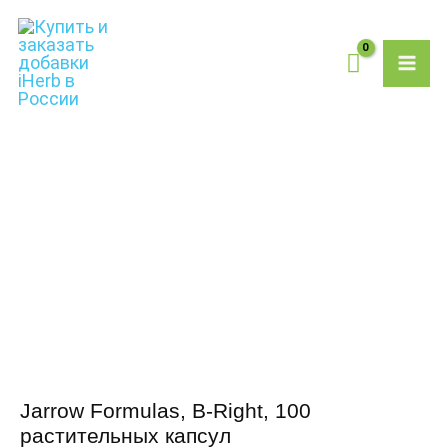
Перейти
MAI
к
содержимому
ME
Количество
товара
Jarrow
Formulas,
B-
Right,
100
растительных
капсул
Jarrow Formulas, B-Right, 100
растительных капсул