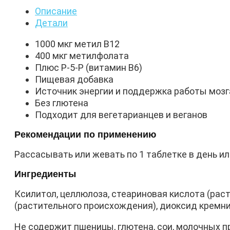
Описание
Детали
1000 мкг метил B12
400 мкг метилфолата
Плюс P-5-P (витамин B6)
Пищевая добавка
Источник энергии и поддержка работы мозг
Без глютена
Подходит для вегетарианцев и веганов
Рекомендации по применению
Рассасывать или жевать по 1 таблетке в день и
Ингредиенты
Ксилитол, целлюлоза, стеариновая кислота (рас
(растительного происхождения), диоксид кремния
Не содержит пшеницы, глютена, сои, молочных п