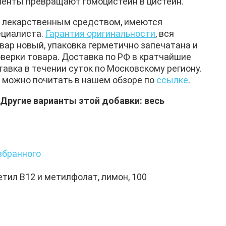
менты превращают гомоцистеин в цистеин.
ся лекарственным средством, имеются
ециалиста.
Гарантия оригинальности
, вся
вар новый, упаковка герметично запечатана и
верки товара. Доставка по РФ в кратчайшие
тавка в течении суток по Московскому региону.
 можно почитать в нашем обзоре по
ссылке
.
 Другие варианты этой добавки: весь
збранного
етил B12 и метилфолат, лимон, 100