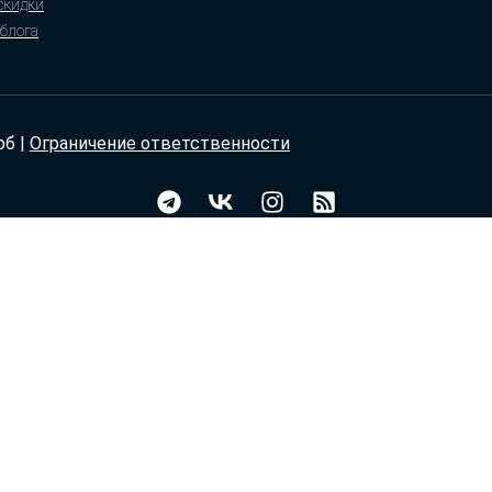
 скидки
блога
рб |
Ограничение ответственности