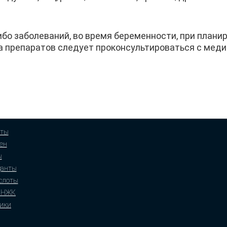
бо заболеваний, во время беременности, при плани
ема препаратов следует проконсультироваться с мед
ты
ен
ы
данты
слоты
ПНЖК
ики