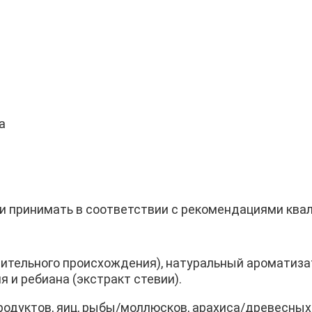
а
ли принимать в соответствии с рекомендациями ква
тительного происхождения), натуральный ароматизат
 и ребиана (экстракт стевии).
родуктов, яиц, рыбы/моллюсков, арахиса/древесных