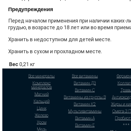
Предупреждения
Перед началом применения при наличии каких-ли
грудью, в возрасте до 18 лет или во время при
Хранить в недоступном для детей месте.
Хранить в сухом и прохладном месте.
Вес
0,21 кг
Все минералы
Все витамины
Фермен
Комплекс
Витамин Д3
Коллаг
минералов
Витамин С
Трав
Магний
Витамины из группы В
Антиокси
Кальций
Витамин К2
Жиры и ки
Цинк
Мультивитамины
Омега-3 
Железо
Витамин А
Пробиот
Хром
Витамин Е
* * *
Медь