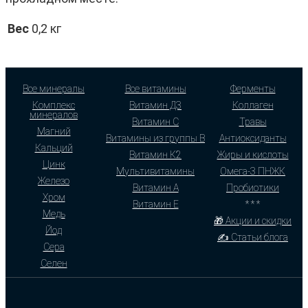
Вес
0,2 кг
Все минералы
Все витамины
Ферменты
Комплекс
Витамин Д3
Коллаген
минералов
Витамин С
Травы
Магний
Витамины из группы В
Антиоксиданты
Кальций
Витамин К2
Жиры и кислоты
Цинк
Мультивитамины
Омега-3 ПНЖК
Железо
Витамин А
Пробиотики
Хром
Витамин Е
* * *
Медь
🎁 Акции и скидки
Йод
✍ Статьи блога
Сера
Селен