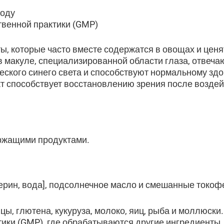
году
венной практики (GMP)
ы, которые часто вместе содержатся в овощах и цен
в макуле, специализированной области глаза, отвеча
еского синего света и способствуют нормальному зд
кт способствует восстановлению зрения после воздей
ержащими продуктами.
церин, вода], подсолнечное масло и смешанные токоф
ы, глютена, кукуруза, молоко, яиц, рыба и моллюск
ки (GMP), где обрабатываются другие ингредиенты,