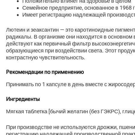
Положительно влияет на здоровье в целом
Семейное предприятие, основанное в 1968 
Имеет регистрацию надлежащей производст
Лютеин и зеаксантин — это каротиноидные пигмент
радикалы. В организме они находится в основном 
действуют как первичный фильтр высокоэнергетич
образующиеся при воздействии света. Этот проду
контрастную чувствительность.
Рекомендации по применению
Принимать по 1 капсуле в день вместе с жиросод
Ингредиенты
Мягкая таблетка [бычий желатин (без ГЭКРС), гли
При производстве не используются дрожжи, пшениц
регистрацию надлежащей производственной практи