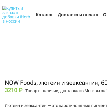
Перейти
к
содержимому
Каталог
Доставка и оплата
О
Количество
товара
NOW
Foods,
лютеин
и
зеаксантин,
60
капсул
NOW Foods, лютеин и зеаксантин, 6
3210
₽
| Товар в наличии, доставка из Москвы за
Лютеин и зеаксантин — это каротиноидные пигмент