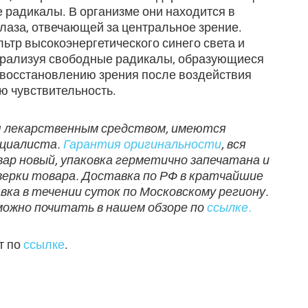
 радикалы. В организме они находится в
лаза, отвечающей за центральное зрение.
ьтр высокоэнергетического синего света и
трализуя свободные радикалы, образующиеся
т восстановлению зрения после воздействия
ю чувствительность.
ся лекарственным средством, имеются
ециалиста.
Гарантия оригинальности
, вся
вар новый, упаковка герметично запечатана и
верки товара. Доставка по РФ в кратчайшие
авка в течении суток по Московскому региону.
можно почитать в нашем обзоре по
ссылке.
т по
ссылке
.