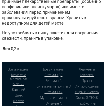
принимает лекарственные препараты (особенно
варфарин или аценокумарол) или имеете
заболевания, перед применением
проконсультируйтесь с врачом. Хранить в
недоступном для детей месте.
Не употреблять в пищу пакетик для сохранения
свежести. Хранить в упаковке.
Вес
0,2 кг
Все минералы
Все витамины
Ферменты
Комплекс
Витамин Д3
Коллаген
минералов
Витамин С
Травы
Магний
Витамины из группы В
Антиоксиданты
Кальций
Витамин К2
Жиры и кислоты
Цинк
Мультивитамины
Омега-3 ПНЖК
Железо
Витамин А
Пробиотики