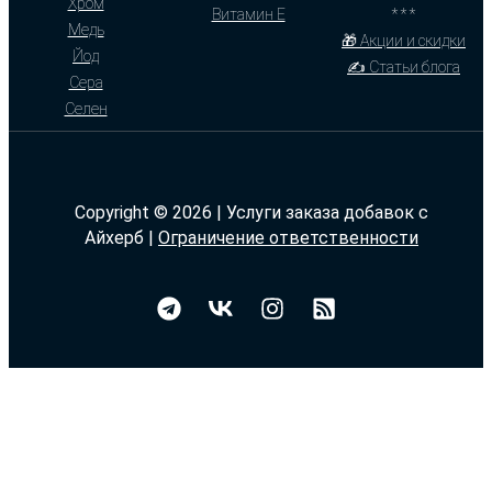
Хром
Витамин Е
* * *
Медь
🎁 Акции и скидки
Йод
✍ Статьи блога
Сера
Селен
Copyright © 2026 | Услуги заказа добавок с
Айхерб |
Ограничение ответственности