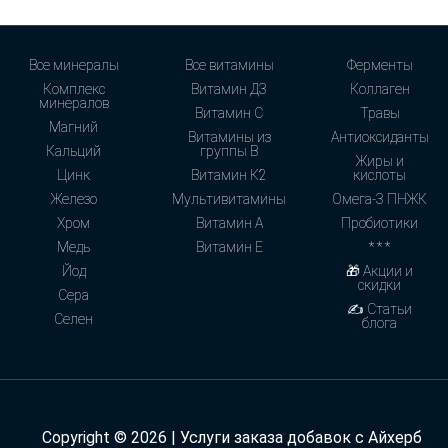
Все минералы
Все витамины
Ферменты
Комплекс
Витамин Д3
Коллаген
минералов
Витамин С
Травы
Магний
Витамины из
Антиоксиданты
Кальций
группы В
Жиры и
Цинк
Витамин К2
кислоты
Железо
Мультивитамины
Омега-3 ПНЖК
Хром
Витамин А
Пробиотики
Медь
Витамин Е
* * *
Йод
🎁 Акции и
скидки
Сера
✍ Статьи
Селен
блога
Copyright © 2026 | Услуги заказа добавок с Айхерб