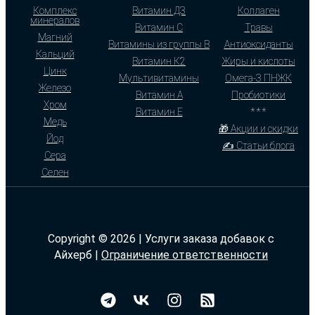
Комплекс
Витамин Д3
Коллаген
минералов
Витамин С
Травы
Магний
Витамины из группы В
Антиоксиданты
Кальций
Витамин К2
Жиры и кислоты
Цинк
Мультивитамины
Омега-3 ПНЖК
Железо
Витамин А
Пробиотики
Хром
Витамин Е
* * *
Медь
🎁 Акции и скидки
Йод
✍ Статьи блога
Сера
Селен
Copyright © 2026 | Услуги заказа добавок с
Айхерб |
Ограничение ответственности