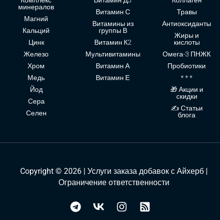
минералов
Витамин С
Травы
Магний
Витамины из
Антиоксиданты
Кальций
группы В
Жиры и
Цинк
Витамин К2
кислоты
Железо
Мультивитамины
Омега-3 ПНЖК
Хром
Витамин А
Пробиотики
Медь
Витамин Е
* * *
Йод
🎁 Акции и
скидки
Сера
✍ Статьи
Селен
блога
Copyright © 2026 | Услуги заказа добавок с Айхерб |
Ограничение ответственности