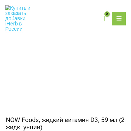
Перейти
MAI
к
содержимому
ME
Количество
товара
NOW
Foods,
жидкий
витамин
D3,
59
мл
(2
жидк.
унции)
NOW Foods, жидкий витамин D3, 59 мл (2
жидк. унции)