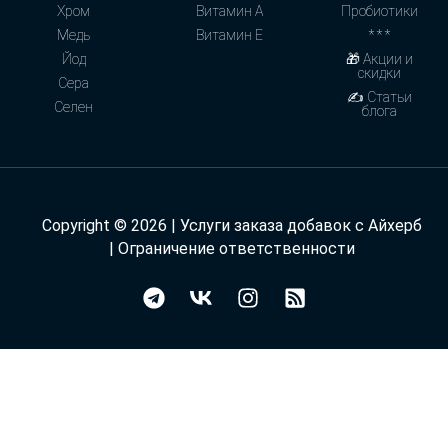
Хром
Витамин А
Пробиотики
Медь
Витамин Е
* * *
Йод
🎁 Акции и
скидки
Сера
✍ Статьи
Селен
блога
Copyright © 2026 | Услуги заказа добавок с Айхерб
|
Ограничение ответственности