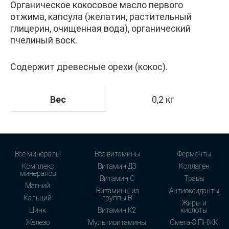
Органическое кокосовое масло первого
отжима, капсула (желатин, растительный
глицерин, очищенная вода), органический
пчелиный воск.
Содержит древесные орехи (кокос).
Вес
0,2 кг
Все минералы
Все витамины
Ферменты
Комплекс
Витамин Д3
Коллаген
минералов
Витамин С
Травы
Магний
Витамины из
Антиоксиданты
Кальций
группы В
Жиры и
Цинк
Витамин К2
кислоты
Железо
Мультивитамины
Омега-3 ПНЖК