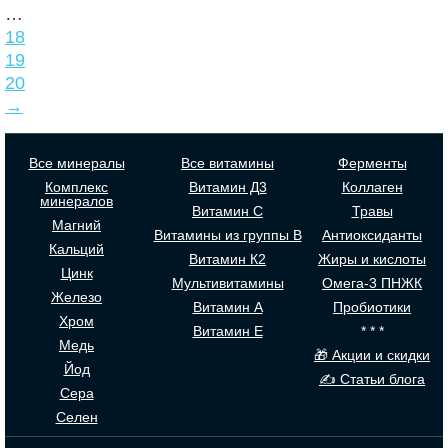
…
18
19
20
→
Все минералы
Все витамины
Ферменты
Комплекс
Витамин Д3
Коллаген
минералов
Витамин С
Травы
Магний
Витамины из группы В
Антиоксиданты
Кальций
Витамин К2
Жиры и кислоты
Цинк
Мультивитамины
Омега-3 ПНЖК
Железо
Витамин А
Пробиотики
Хром
Витамин Е
* * *
Медь
🎁 Акции и скидки
Йод
✍ Статьи блога
Сера
Селен