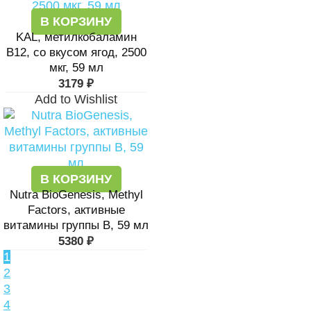
В КОРЗИНУ
KAL, метилкобаламин
B12, со вкусом ягод, 2500
мкг, 59 мл
3179
₽
Add to Wishlist
В КОРЗИНУ
Nutra BioGenesis, Methyl
Factors, активные
витамины группы В, 59 мл
5380
₽
1
2
3
4