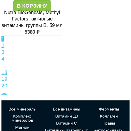
В КОРЗИНУ
Nutra BioGenesis, Methyl
Factors, активные
витамины группы В, 59 мл
5380
₽
1
2
3
4
…
18
19
20
→
Все минералы
Все витамины
Ферменты
Комплекс
Витамин Д3
Коллаген
минералов
Витамин С
Травы
Магний
Витамины из группы В
Антиоксиданты