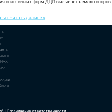
ия спастичных форм ДЦП вызывает немало споров. А
опыт
Читать дальше »
ты
ен
ы
данты
слоты
ПНЖК
ики
 скидки
блога
рб |
Ограничение ответственности