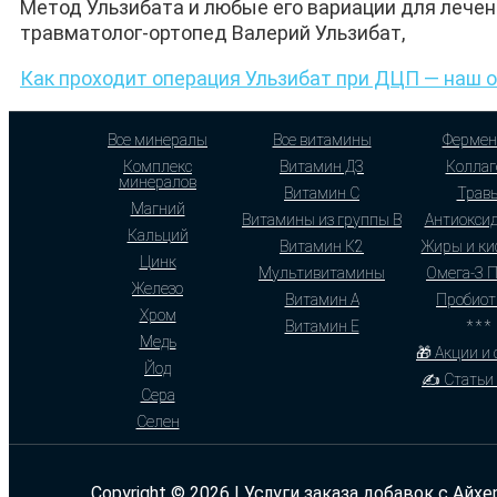
Метод Ульзибата и любые его вариации для лечен
травматолог-ортопед Валерий Ульзибат,
Как проходит операция Ульзибат при ДЦП — наш 
Все минералы
Все витамины
Фермен
Комплекс
Витамин Д3
Коллаг
минералов
Витамин С
Трав
Магний
Витамины из группы В
Антиокси
Кальций
Витамин К2
Жиры и ки
Цинк
Мультивитамины
Омега-3 
Железо
Витамин А
Пробиот
Хром
Витамин Е
* * *
Медь
🎁 Акции и
Йод
✍ Статьи 
Сера
Селен
Copyright © 2026 | Услуги заказа добавок с Айхе