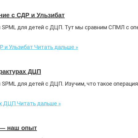
ие с СДР и Ульзибат
и SPML для детей с ДЦП. Тут мы сравним СПМЛ с опе
Р и Ульзибат
Читать дальше »
рактурах ДЦП
и SPML для детей с ДЦП. Изучим, что такое операци
ах ДЦП
Читать дальше »
 — наш опыт