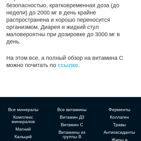
безопасностью, кратковременная доза (до
недели) до 2000 мг в день крайне
распространена и хорошо переносится
организмом. Диарея и жидкий стул
маловероятны при дозировке до 3000 мг в
день.
На этом все, а полный обзор на витамина С
можно почитать по
ссылке
.
Все минералы
Все витамины
Ферменты
Комплекс
Витамин Д3
Коллаген
минералов
Витамин С
Травы
Магний
Витамины из
Антиоксиданты
Кальций
группы В
Жиры и