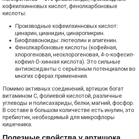
кофеилхинновых кислот, фенолкарбоновые
кислоты:
Производные кофеилхинновых кислот:
цинарин, цианидин, цинаропикрин.
Биофлавоноиды: лютеолин и апигенин.
Фенолкарбоновые кислоты (кофейная,
хлорогеновая, неохлорогеновая, 4-о-кофесил-
кофеил-D-хинная кислота). Это сильные
антиоксиданты с серьёзным потенциалом во
многих сферах применения.
Помимо активных соединений, артишок богат
витамином C, фолиевой кислотой, различные
углеводы и полисахариды, белки, магний, фосфор.
В составе в большом количестве есть инулин, это
пребиотик, необходимый для микрофлоры
кишечника.
Полезные свойства у артишока