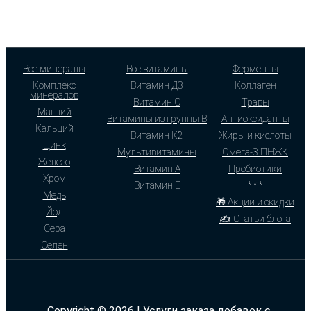
Все минералы
Все витамины
Ферменты
Комплекс
Витамин Д3
Коллаген
минералов
Витамин С
Травы
Магний
Витамины из группы В
Антиоксиданты
Кальций
Витамин К2
Жиры и кислоты
Цинк
Мультивитамины
Омега-3 ПНЖК
Железо
Витамин А
Пробиотики
Хром
Витамин Е
* * *
Медь
🎁 Акции и скидки
Йод
✍ Статьи блога
Сера
Селен
Copyright © 2026 | Услуги заказа добавок с