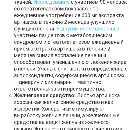
тканей.
Исследование
с участием 90 человек
со стеатогепатозом показало, что
ежедневное употребление 600 мг экстракта
артишока в течение 2 месяцев улучшило
функцию печени.
В другом исследовании
с
участием пациентов с метаболическим
синдромом и стеатогепатозом ежедневный
прием экстракта артишока в течение 2
месяцев снизил воспаление печени и
способствовал уменьшению отложения жира
в печени. Ученые считают, что определенные
антиоксиданты, содержащиеся в артишоках
— цинарин и силимарин — частично
ответственны за эти преимущества.
Желчегонное средство.
Листья артишока
хороши как желчегонное средство и как
холеретик. Холеретики стимулируют
выработку желчи в печени, а желчегонные
средства выводят желчь из желчного
пузыря. Желчь — это жидкость с кислотами,