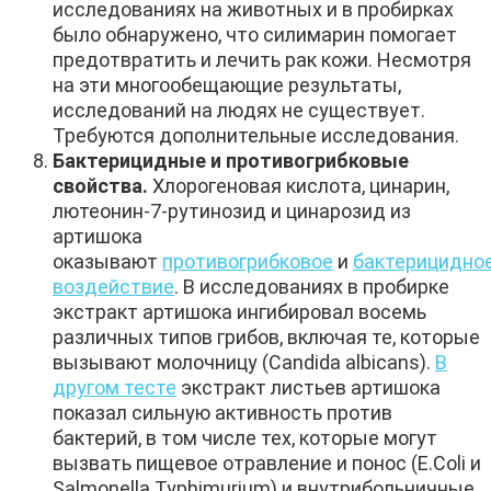
исследованиях на животных и в пробирках
было обнаружено, что силимарин помогает
предотвратить и лечить рак кожи. Несмотря
на эти многообещающие результаты,
исследований на людях не существует.
Требуются дополнительные исследования.
Бактерицидные и противогрибковые
свойства.
Хлорогеновая кислота, цинарин,
лютеонин-7-рутинозид и цинарозид из
артишока
оказывают
противогрибковое
и
бактерицидно
воздействие
. В исследованиях в пробирке
экстракт артишока ингибировал восемь
различных типов грибов, включая те, которые
вызывают молочницу (Candida albicans).
В
другом тесте
экстракт листьев артишока
показал сильную активность против
бактерий, в том числе тех, которые могут
вызвать пищевое отравление и понос (E.Coli и
Salmonella Typhimurium) и внутрибольничные