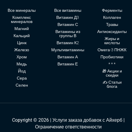
Все минералы
Все витамины
Ферменты
Комплекс
Витамин Д3
Коллаген
минералов
Витамин С
Травы
Магний
Витамины из
Антиоксиданты
Кальций
группы В
Жиры и
Цинк
Витамин К2
кислоты
Железо
Мультивитамины
Омега-3 ПНЖК
Хром
Витамин А
Пробиотики
Медь
Витамин Е
* * *
Йод
🎁 Акции и
скидки
Сера
✍ Статьи
Селен
блога
Copyright © 2026 | Услуги заказа добавок с Айхерб |
Ограничение ответственности