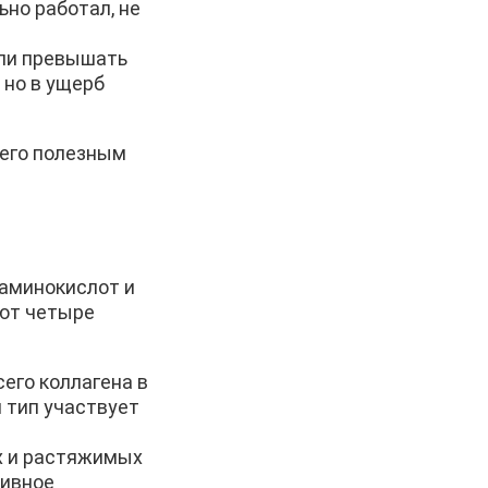
ьно работал, не
сли превышать
 но в ущерб
 его полезным
 аминокислот и
яют четыре
сего коллагена в
й тип участвует
их и растяжимых
тивное