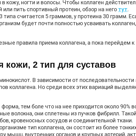
 в кожу, ногти и волосы. Чтобы коллаген действител
 или пить спортивный протеин, обзор на него
тут
.
3 типа считается 5 граммов, у протеина 30 грамм. Е
рганизм будет почти полностью усваивать коллаген,
зные правила приема коллагена, а пока перейдем к
я кожи, 2 тип для суставов
 аминокислот. В зависимости от последовательности
пов коллагена. Но среди всех этих вариаций выдел
 форма, тем боле что на нее приходится около 90% в
ные волокна, они сплетены из пучков фибрилл. Тако
убов, кровеносных сосудов и соединительной ткани.
 организме тип коллагена, он состоит из более тонк
ру мышц, внутренних органов и крупных артерий, ак