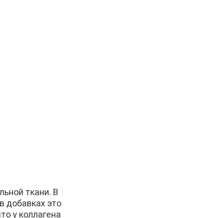
ьной ткани. В
 в добавках это
то у коллагена