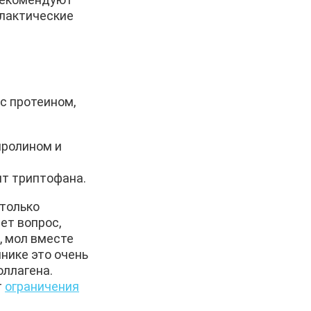
илактические
с протеином,
пролином и
ит триптофана.
 только
ет вопрос,
, мол вместе
чнике это очень
оллагена.
т
ограничения