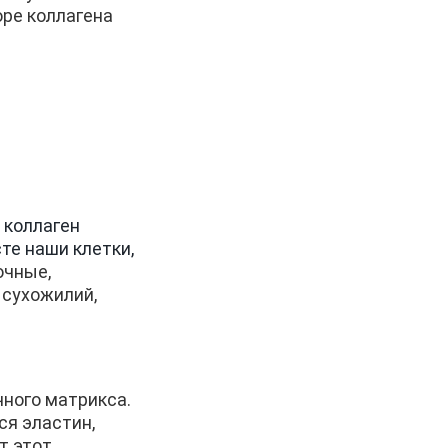
оре коллагена
 коллаген
сте наши клетки,
очные,
 сухожилий,
чного матрикса.
ся эластин,
т этот