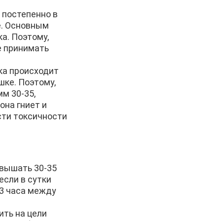
 постепенно в
е. Основным
ка. Поэтому,
е принимать
лка происходит
шке. Поэтому,
мм 30-35,
она гниет и
ости токсичности
евышать 30-35
 если в сутки
 3 часа между
ить на цели