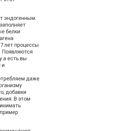
ют эндогенным.
 заполняет
ые белки
агена
27 лет процессы
. Появляются
 а есть вы
 и
потребляем даже
организму
о, добавки
ения. В этом
ринимать
апример
 рекомендуют