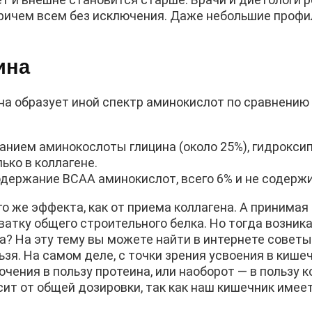
 причем всем без исключения. Даже небольшие проф
ина
на образует иной спектр аминокислот по сравнению 
нием аминокослоты глицина (около 25%), гидрокси
ько в коллагене.
содержание BCAA аминокислот, всего 6% и не содерж
о же эффекта, как от приема коллагена. А принимая
атку общего строительного белка. Но тогда возника
? На эту тему вы можете найти в интернете советы
ьзя. На самом деле, с точки зрения усвоения в кише
чения в пользу протеина, или наоборот — в пользу к
сит от общей дозировки, так как наш кишечник имее