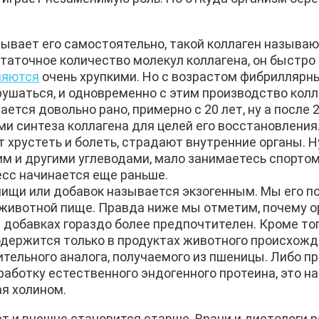
ывает его самостоятельно, такой коллаген называ
таточное количество молекул коллагена, он быстро
ляются
очень хрупкими. Но с возрастом фибриллярн
ушаться, и одновременно с этим производство колл
ется довольно рано, примерно с 20 лет, ну а после 
и синтеза коллагена для целей его восстановления
хрустеть и болеть, страдают внутренние органы. Ну
ким и другими углеводами, мало занимаетесь спортом
есс начинается еще раньше.
 пищи или добавок называется экзогенным. Мы его 
й животной пище. Правда ниже мы отметим, почему 
в добавках гораздо более предпочтителен. Кроме тог
одержится только в продуктах животного происхожд
ительного аналога, получаемого из пшеницы. Либо п
работку естественного эндогенного протеина, это н
я холином.
ет и внешне становится старше. Врачи и диетологи