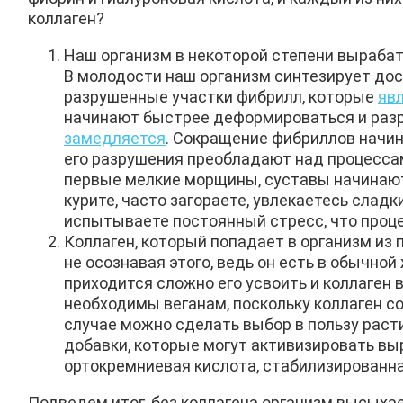
коллаген?
Наш организм в некоторой степени вырабат
В молодости наш организм синтезирует дос
разрушенные участки фибрилл, которые
яв
начинают быстрее деформироваться и разр
замедляется
. Сокращение фибриллов начина
его разрушения преобладают над процессам
первые мелкие морщины, суставы начинают 
курите, часто загораете, увлекаетесь слад
испытываете постоянный стресс, что проц
Коллаген, который попадает в организм из
не осознавая этого, ведь он есть в обычно
приходится сложно его усвоить и коллаген 
необходимы веганам, поскольку коллаген с
случае можно сделать выбор в пользу раст
добавки, которые могут активизировать вы
ортокремниевая кислота, стабилизированна
Подведем итог, без коллагена организм высыха