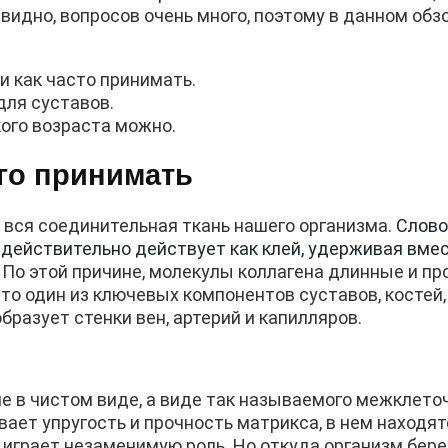
видно, вопросов очень много, поэтому в данном обз
и как часто принимать.
для суставов.
кого возраста можно.
его принимать
т вся соединительная ткань нашего организма.
Слово
ен действительно действует как клей, удерживая вме
.
По этой причине, молекулы коллагена длинные и пр
Это один из ключевых компонентов суставов, костей,
 образует стенки вен, артерий и капилляров.
не в чистом виде, а виде так называемого межклето
ает упругость и прочность матрикса, в нем находят
х играет незаменимую роль. Но откуда организм бере