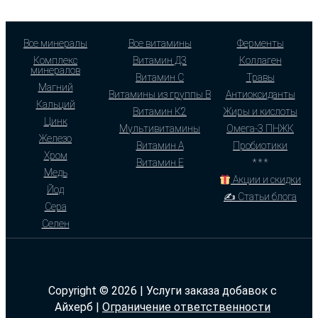
Все минералы
Все витамины
Ферменты
Комплекс
Витамин Д3
Коллаген
минералов
Витамин С
Травы
Магний
Витамины из группы В
Антиоксиданты
Кальций
Витамин К2
Жиры и кислоты
Цинк
Мультивитамины
Омега-3 ПНЖК
Железо
Витамин А
Пробиотики
Хром
Витамин Е
* * *
Медь
Акции и скидки
Йод
✍ Статьи блога
Сера
Селен
Copyright © 2026 | Услуги заказа добавок с
Айхерб |
Ограничение ответственности