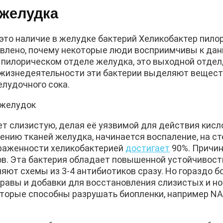
 желудка
это наличие в желудке бактерий Хеликобактер пило
тановлено, почему некоторые люди восприимчивы к да
в пилорическом отделе желудка, это выходной отде
 жизнедеятельности эти бактерии выделяют вещест
лудочного сока.
т слизистую, делая её уязвимой для действия кисл
ению тканей желудка, начинается воспаление, на ст
араженности хеликобактерией
достигает
90%. Причин
ов. Эта бактерия обладает повышенной устойчивос
ют схемы из 3-4 антибиотиков сразу. Но гораздо б
равы и добавки для восстановления слизистых и н
которые способны разрушать биопленки, например NA