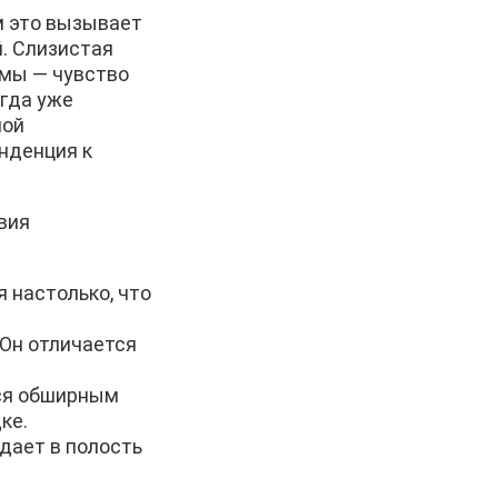
м это вызывает
. Слизистая
омы — чувство
огда уже
ной
енденция к
вия
 настолько, что
 Он отличается
тся обширным
ке.
дает в полость