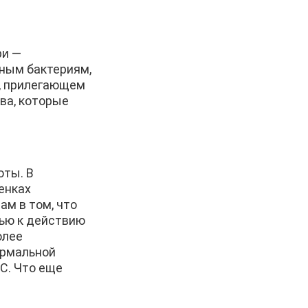
ри —
нным бактериям,
л, прилегающем
ва, которые
оты. В
енках
ам в том, что
тью к действию
олее
ормальной
C. Что еще