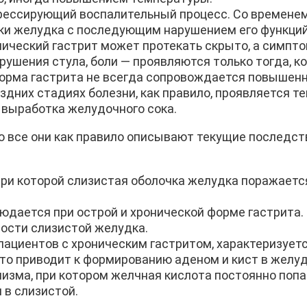
грессирующий воспалительный процесс. Со времене
ки желудка с последующим нарушением его функций
нический гастрит может протекать скрыто, а симпт
ушения стула, боли — проявляются только тогда, к
орма гастрита не всегда сопровождается повышен
оздних стадиях болезни, как правило, проявляется т
 выработка желудочного сока.
но все они как правило описывают текущие последст
ри которой слизистая оболочка желудка поражается
дается при острой и хронической форме гастрита.
ости слизистой желудка.
пациентов с хроническим гастритом, характеризуе
то приводит к формированию аденом и кист в желуд
изма, при котором желчная кислота постоянно попа
 в слизистой.