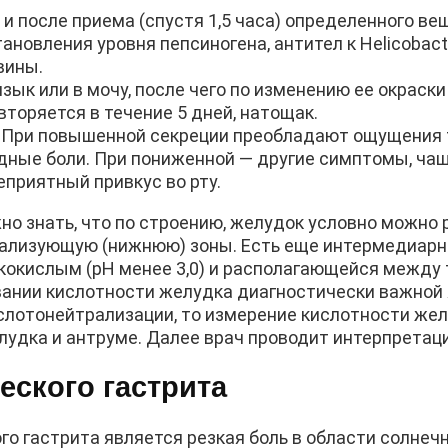
и после приема (спустя 1,5 часа) определенного ве
новления уровня пепсиногена, антител к Helicobacter
вины.
зык или в мочу, после чего по изменению ее окраск
вторяется в течение 5 дней, натощак.
 При повышенной секреции преобладают ощущения 
дные боли. При пониженной — другие симптомы, чащ
еприятный привкус во рту.
о знать, что по строению, желудок условно можно 
ализующую (нижнюю) зоны. Есть еще интермедиарная
резкокислым (pH менее 3,0) и располагающейся между
овании кислотности желудка диагностически важной
слотонейтрализации, то измерение кислотности же
елудка и антруме. Далее врач проводит интерпретац
еского гастрита
 гастрита является резкая боль в области солнечн