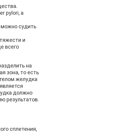
щества.
 pylori, а
и можно судить
тяжести и
е всего
разделить на
 зона, то есть
 телом желудка
 является
лудка должно
ию результатов.
ого сплетения,