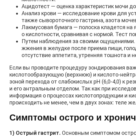
Ацидотест — оценка характеристик мочи до 
Анализ крови — исследование крови для уста
также сывороточного гастрина, азота моче
Лакмусовая бумага — полоска кладется на я
о кислотности, сравнивая с нормой. Тест по
Путем наблюдения за своими ощущениями.
жжения в желудке после приема пищи, голо
отсутствие аппетита, утренняя тошнота и н
Если вы проводите процедуру зондирования важн
кислотообразующую (верхнюю) и кислото-нейтр
зоной перехода от слабокислых pH (6,0-4,0) к 
и его антральным отделом. Так как при исслед
информация о процессах кислотопродукции и ки
происходить не менее, чем в двух зонах: теле ж
Симптомы острого и хронич
1) Острый гастрит.
Основным симптомом острого