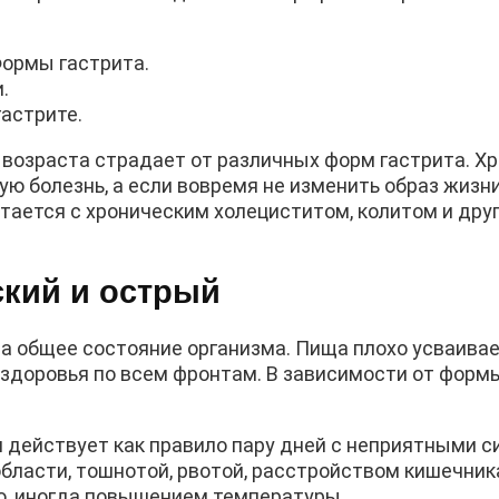
Формы гастрита.
.
гастрите.
возраста страдает от различных форм гастрита. Х
ую болезнь, а если вовремя не изменить образ жизни,
етается с хроническим холециститом, колитом и дру
кий и острый
а общее состояние организма. Пища плохо усваивает
е здоровья по всем фронтам. В зависимости от форм
 действует как правило пару дней с неприятными 
бласти, тошнотой, рвотой, расстройством кишечника
ю, иногда повышением температуры.