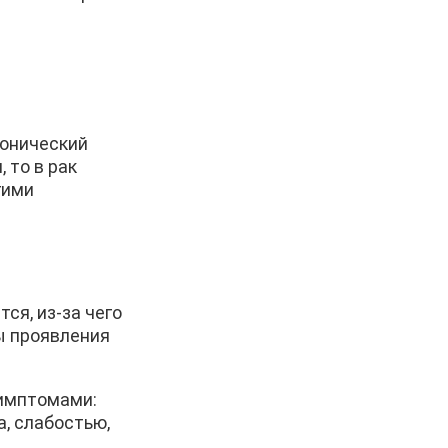
ронический
 то в рак
гими
ся, из-за чего
ы проявления
симптомами:
, слабостью,