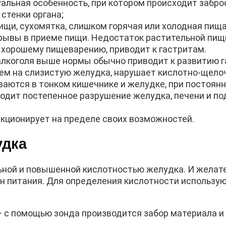
альная особенность, при котором происходит забр
стенки органа;
щи, сухомятка, слишком горячая или холодная пища
рывы в приеме пищи. Недостаток растительной пищи
 хорошему пищеварению, приводит к гастритам.
алкоголя выше нормы обычно приводит к развитию г
м на слизистую желудка, нарушает кислотно-щело
аются в тонком кишечнике и желудке, при постоян
ходит постепенное разрушение желудка, печени и п
нкционирует на пределе своих возможностей.
удка
ьной и повышенной кислотностью желудка. И желате
ион питания. Для определения кислотности использу
 с помощью зонда производится забор материала и