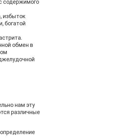
ос содержимого
, избыток
, богатой
астрита.
чной обмен в
ном
оджелудочной
льно нам эту
ются различные
 определение