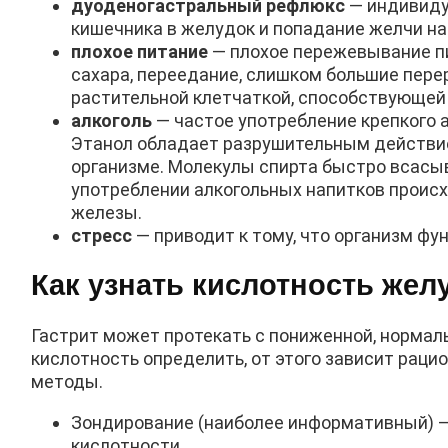
дуоденогастральный рефлюкс
— индивиду
кишечника в желудок и попадание желчи на 
плохое питание
— плохое пережевывание пи
сахара, переедание, слишком большие пере
растительной клетчаткой, способствующей
алкоголь
— частое употребление крепкого 
Этанол обладает разрушительным действие
организме. Молекулы спирта быстро всасыв
употреблении алкогольных напитков проис
железы.
стресс
— приводит к тому, что организм фу
Как узнать кислотность жел
Гастрит может протекать с пониженной, нормал
кислотность определить, от этого зависит рац
методы.
Зондирование (наиболее информативный) —
кислотности.