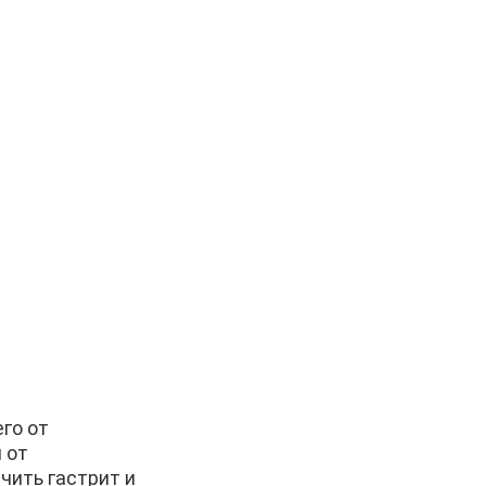
го от
 от
чить гастрит и