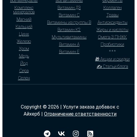
Все минералы
Все витамины
Ферменты
Комплекс
Витамин Д3
Коллаген
минералов
Витамин С
Травы
Магний
Витамины из группы В
Антиоксиданты
Кальций
Витамин К2
Жиры и кислоты
Цинк
Мультивитамины
Омега-3 ПНЖК
Железо
Витамин А
Пробиотики
Хром
Витамин Е
* * *
Медь
🎁 Акции и скидки
Йод
✍ Статьи блога
Сера
Селен
Copyright © 2026 | Услуги заказа добавок с
Айхерб |
Ограничение ответственности