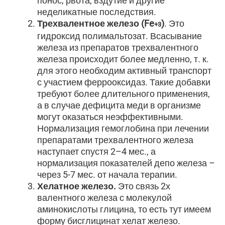
понос, рвота, вздутие и другие
неделикатные последствия.
Трехвалентное железо
(Fe
)
. Это
+3
гидроксид полимальтозат. Всасывание
железа из препаратов трехвалентного
железа происходит более медленно, т. к.
для этого необходим активный транспорт
с участием феррооксидаз. Такие добавки
требуют более длительного применения,
а в случае дефицита меди в организме
могут оказаться неэффективными.
Нормализация гемоглобина при лечении
препаратами трехвалентного железа
наступает спустя 2–4 мес., а
нормализация показателей депо железа –
через 5-7 мес. от начала терапии.
Хелатное железо.
Это связь 2х
валентного железа с молекулой
аминокислоты глицина, то есть тут имеем
форму бисглицинат хелат железо.