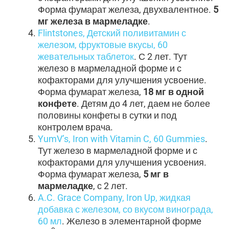
Форма фумарат железа, двухвалентное.
5
мг железа в мармеладке
.
Flintstones, Детский поливитамин с
железом, фруктовые вкусы, 60
жевательных таблеток
. С 2 лет. Тут
железо в мармеладной форме и с
кофакторами для улучшения усвоение.
Форма фумарат железа,
18 мг в одной
конфете
. Детям до 4 лет, даем не более
половины конфеты в сутки и под
контролем врача.
YumV’s, Iron with Vitamin C, 60 Gummies
.
Тут железо в мармеладной форме и с
кофакторами для улучшения усвоения.
Форма фумарат железа,
5 мг в
мармеладке
, с 2 лет.
A.C. Grace Company, Iron Up, жидкая
добавка с железом, со вкусом винограда,
60 мл
. Железо в элементарной форме