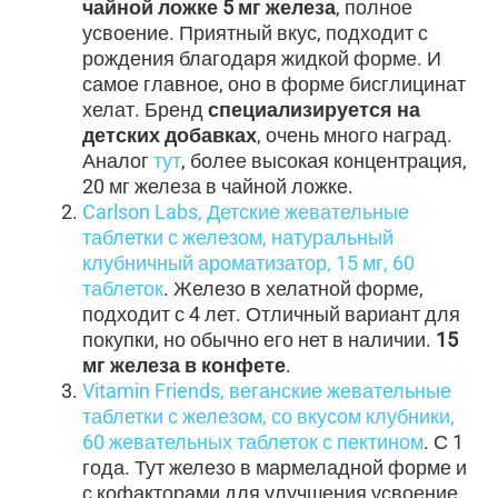
чайной ложке 5 мг железа
, полное
усвоение. Приятный вкус, подходит с
рождения благодаря жидкой форме. И
самое главное, оно в форме бисглицинат
хелат. Бренд
специализируется на
детских добавках
, очень много наград.
Аналог
тут
, более высокая концентрация,
20 мг железа в чайной ложке.
Carlson Labs, Детские жевательные
таблетки с железом, натуральный
клубничный ароматизатор, 15 мг, 60
таблеток
. Железо в хелатной форме,
подходит с 4 лет. Отличный вариант для
покупки, но обычно его нет в наличии.
15
мг железа в конфете
.
Vitamin Friends, веганские жевательные
таблетки с железом, со вкусом клубники,
60 жевательных таблеток с пектином
. С 1
года. Тут железо в мармеладной форме и
с кофакторами для улучшения усвоение.