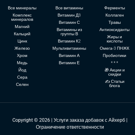
Все минералы
Все витамины
Ферменты
Комплекс
Витамин Д3
Коллаген
минералов
Витамин С
Травы
Магний
Витамины из
Антиоксиданты
Кальций
группы В
Жиры и
Цинк
Витамин К2
кислоты
Железо
Мультивитамины
Омега-3 ПНЖК
Хром
Витамин А
Пробиотики
Медь
Витамин Е
* * *
Йод
🎁 Акции и
скидки
Сера
✍ Статьи
Селен
блога
Copyright © 2026 | Услуги заказа добавок с Айхерб |
Ограничение ответственности