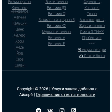
Все минералы
Все витамины
Ферменты
Комплекс
Витамин Д3
Коллаген
минералов
Витамин С
Травы
Магний
Витамины из группы В
Антиоксиданты
Кальций
Витамин К2
Жиры и кислоты
Цинк
Мультивитамины
Омега-3 ПНЖК
Железо
Витамин А
Пробиотики
Хром
Витамин Е
* * *
Медь
🎁 Акции и скидки
Йод
✍ Статьи блога
Сера
Селен
Copyright © 2026 | Услуги заказа добавок с
Айхерб |
Ограничение ответственности