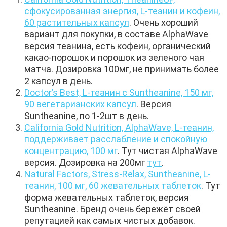
сфокусированная энергия, L-теанин и кофеин,
60 растительных капсул
. Очень хороший
вариант для покупки, в составе AlphaWave
версия теанина, есть кофеин, органический
какао-порошок и порошок из зеленого чая
матча. Дозировка 100мг, не принимать более
2 капсул в день.
Doctor’s Best, L-теанин с Suntheanine, 150 мг,
90 вегетарианских капсул
. Версия
Suntheanine, по 1-2шт в день.
California Gold Nutrition, AlphaWave, L-теанин,
поддерживает расслабление и спокойную
концентрацию, 100 мг
. Тут чистая AlphaWave
версия. Дозировка на 200мг
тут
.
Natural Factors, Stress-Relax, Suntheanine, L-
теанин, 100 мг, 60 жевательных таблеток
. Тут
форма жевательных таблеток, версия
Suntheanine. Бренд очень бережёт своей
репутацией как самых чистых добавок.