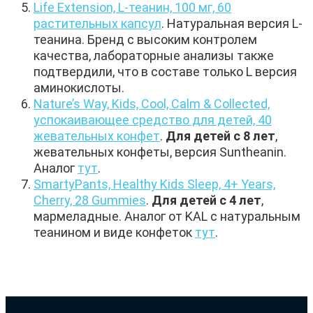
Life Extension, L-теанин, 100 мг, 60
растительных капсул
. Натуральная версия L-
теанина. Бренд с высоким контролем
качества, лабораторные анализы также
подтвердили, что в составе только L версия
аминокислоты.
Nature’s Way, Kids, Cool, Calm & Collected,
успокаивающее средство для детей, 40
жевательных конфет
.
Для детей с 8 лет
,
жевательных конфеты, версия Suntheanin.
Аналог
тут
.
SmartyPants, Healthy Kids Sleep, 4+ Years,
Cherry, 28 Gummies
.
Для детей с 4 лет
,
мармеладные. Аналог от KAL c натуральным
теанином и виде конфеток
тут
.