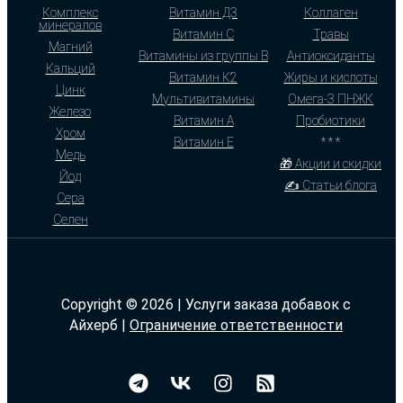
Комплекс
Витамин Д3
Коллаген
минералов
Витамин С
Травы
Магний
Витамины из группы В
Антиоксиданты
Кальций
Витамин К2
Жиры и кислоты
Цинк
Мультивитамины
Омега-3 ПНЖК
Железо
Витамин А
Пробиотики
Хром
Витамин Е
* * *
Медь
🎁 Акции и скидки
Йод
✍ Статьи блога
Сера
Селен
Copyright © 2026 | Услуги заказа добавок с
Айхерб |
Ограничение ответственности