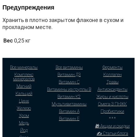
Предупреждения
Хранить в плотно закрытом флаконе в сухом и
прохладном месте.
Вес
0,25 кг
Все минералы
Все витамины
Ферменты
Комплекс
Витамин Д3
Коллаген
минералов
Витамин С
Травы
Магний
Витамины из группы В
Антиоксиданты
Кальций
Витамин К2
Жиры и кислоты
Цинк
Мультивитамины
Омега-3 ПНЖК
Железо
Витамин А
Пробиотики
Хром
Витамин Е
* * *
Медь
🎁 Акции и скидки
Йод
✍ Статьи блога